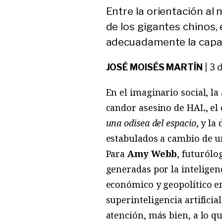
Entre la orientación al
de los gigantes chinos,
adecuadamente la capacid
JOSÉ MOISÉS MARTÍN
|
3 
En el imaginario social, l
candor asesino de HAL, el
una odisea del espacio
, y l
estabulados a cambio de un
Para
Amy Webb
, futurólo
generadas por la inteligenc
económico y geopolítico en
superinteligencia artifici
atención, más bien, a lo 