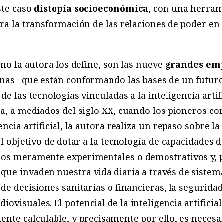
ste caso
distopía socioeconómica
, con una herram
ara la transformación de las relaciones de poder e
omo la autora los define, son las nueve
grandes emp
inas– que están conformando las bases de un futur
de las tecnologías vinculadas a la inteligencia artifi
na, a mediados del siglo XX, cuando los pioneros 
encia artificial, la autora realiza un repaso sobre la
el objetivo de dotar a la tecnología de capacidades 
ntos meramente experimentales o demostrativos y,
que invaden nuestra vida diaria a través de siste
 de decisiones sanitarias o financieras, la segurid
ovisuales. El potencial de la inteligencia artificia
ente calculable, y precisamente por ello, es necesar