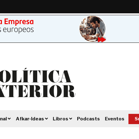
Podcasts
Eventos
S
nal
Afkar-Ideas
Libros