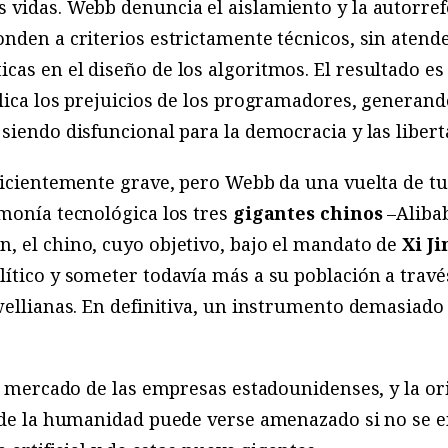
vidas. Webb denuncia el aislamiento y la autorrefe
nden a criterios estrictamente técnicos, sin aten
as en el diseño de los algoritmos. El resultado es
plica los prejuicios de los programadores, generan
siendo disfuncional para la democracia y las libert
ficientemente grave, pero Webb da una vuelta de tue
monía tecnológica los tres
gigantes chinos
–Alibab
, el chino, cuyo objetivo, bajo el mandato de
Xi J
lítico y someter todavía más a su población a trav
rwellianas. En definitiva, un instrumento demasiad
al mercado de las empresas estadounidenses, y la or
o de la humanidad puede verse amenazado si no se