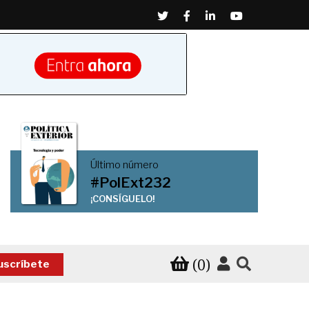
Twitter
Facebook
Linkedin
Youtube
Último número
#PolExt232
¡CONSÍGUELO!
(0)
uscríbete