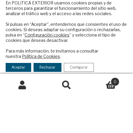
NEWSLETTER
Contacto
En POLíTICA EXTERIOR usamos cookies propias y de
terceros para garantizar el funcionamiento del sitio web,
Suscríbase a nuestro boletín electrónico y
Política Exterior
analizar el tráfico web y el acceso a las redes sociales.
reciba en su correo el mejor análisis
Informe Semanal de Política Exterior
internacional en español.
Si pulsas en “Aceptar”, entendemos que consientes el uso de
Afkar/Ideas
cookies. Si deseas adaptar su configuración o rechazarlas,
pulsa en “
Configuración cookies
” y selecciona el tipo de
© 2026 - Fundación Análisis de Política
cookies que deseas desactivar.
Exterior. Todos los derechos reservados
Aviso
ENVIAR
Para más información, te invitamos a consultar
Legal
|
Política de Privacidad y de Cookies
nuestra
Política de Cookies
.
Checkbox
He leído y acepto los
Términos y la
acepto
política de privacidad
Aceptar
Rechazar
Configurar
la
Financiado por el Programa KIT Digital. Plan de
política
0
Recuperación, Transformación y Resiliencia de
de
Buscar
Buscar
España Next Generation EU.​​
privacidad
por:
Declaración de accesibilidad