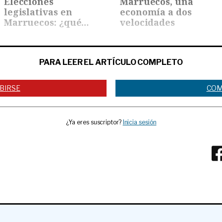
Elecciones
Marruecos, una
legislativas en
economía a dos
Marruecos: ¿qué
velocidades
está en…
PARA LEER EL ARTÍCULO COMPLETO
BIRSE
COM
¿Ya eres suscriptor?
Inicia sesión