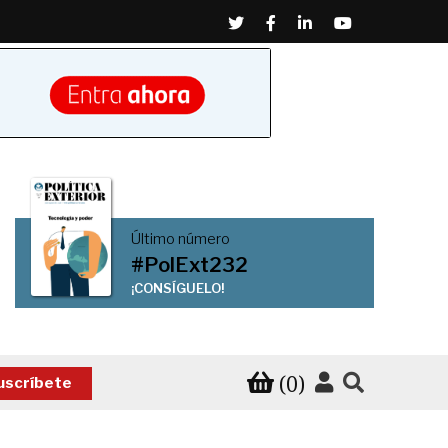
Twitter
Facebook
Linkedin
Youtube
Último número
#PolExt232
¡CONSÍGUELO!
(0)
uscríbete