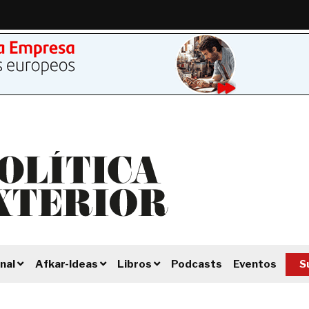
Podcasts
Eventos
S
nal
Afkar-Ideas
Libros