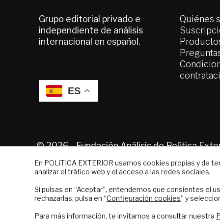
Grupo editorial privado e
Quiénes 
independiente de análisis
Suscripc
internacional en español.
Productos
Pregunta
Condicion
contratac
ES
© 2026 - Fundación Análisis de Política Ext
En POLíTICA EXTERIOR usamos cookies propias y de terce
analizar el tráfico web y el acceso a las redes sociales.
NEWSLETTER
Si pulsas en “Aceptar”, entendemos que consientes el us
Suscríbase a nuestro boletín electrón
rechazarlas, pulsa en “
Configuración cookies
” y seleccio
correo el mejor análisis internacional
Para más información, te invitamos a consultar nuestra
P