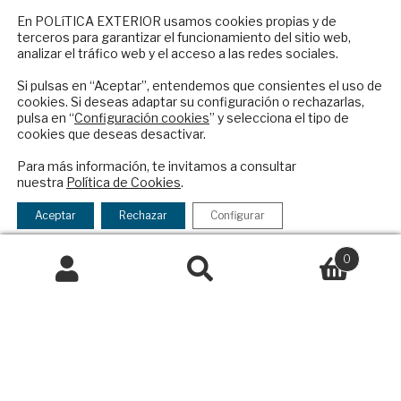
NEWSLETTER
Contacto
En POLíTICA EXTERIOR usamos cookies propias y de
terceros para garantizar el funcionamiento del sitio web,
Suscríbase a nuestro boletín electrónico y
Política Exterior
analizar el tráfico web y el acceso a las redes sociales.
reciba en su correo el mejor análisis
Informe Semanal de Política Exterior
internacional en español.
Si pulsas en “Aceptar”, entendemos que consientes el uso de
Afkar/Ideas
cookies. Si deseas adaptar su configuración o rechazarlas,
pulsa en “
Configuración cookies
” y selecciona el tipo de
© 2026 - Fundación Análisis de Política
cookies que deseas desactivar.
Exterior. Todos los derechos reservados
Aviso
ENVIAR
Para más información, te invitamos a consultar
Legal
|
Política de Privacidad y de Cookies
nuestra
Política de Cookies
.
Checkbox
He leído y acepto los
Términos y la
acepto
política de privacidad
Aceptar
Rechazar
Configurar
la
Financiado por el Programa KIT Digital. Plan de
política
0
Recuperación, Transformación y Resiliencia de
de
Buscar
Buscar
España Next Generation EU.​​
privacidad
por:
Declaración de accesibilidad