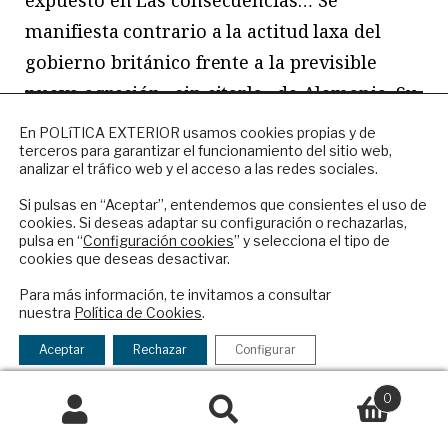
manifiesta contrario a la actitud laxa del
gobierno británico frente a la previsible
nueva agresión –sin citarla– de Alemania. Su
mensaje es rotundo: para conseguir la paz
NEWSLETTER
En POLíTICA EXTERIOR usamos cookies propias y de
terceros para garantizar el funcionamiento del sitio web,
debe abandonarse el falso pacifismo. La
Suscríbase a nuestro boletín electrónico y
analizar el tráfico web y el acceso a las redes sociales.
reciba en su correo el mejor análisis
capacidad para ganar la guerra depende del
internacional en español.
Si pulsas en “Aceptar”, entendemos que consientes el uso de
poder armamentístico; la capacidad para
cookies. Si deseas adaptar su configuración o rechazarlas,
pulsa en “
Configuración cookies
” y selecciona el tipo de
evitarla depende mucho más de aparentar
cookies que deseas desactivar.
ser fuertes. En esos momentos el poder
ENVIAR
Para más información, te invitamos a consultar
dictatorial aparece más contundente que el
nuestra
Política de Cookies
.
Checkbox
He leído y acepto los
Términos y la
democrático.
acepto
política de privacidad
Aceptar
Rechazar
Configurar
la
A tales efectos, Keynes propone la creación
política
0
de
de un pacto entre países europeos (al que
Buscar
Buscar
privacidad
por: