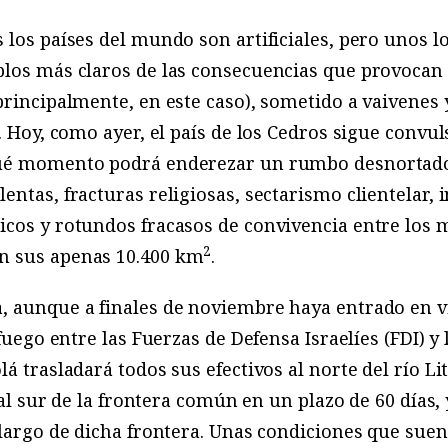
 los países del mundo son artificiales, pero unos l
plos más claros de las consecuencias que provocan
principalmente, en este caso), sometido a vaivene
. Hoy, como ayer, el país de los Cedros sigue convul
qué momento podrá enderezar un rumbo desnortado
ntas, fracturas religiosas, sectarismo clientelar, 
cos y rotundos fracasos de convivencia entre los 
2
n sus apenas 10.400 km
.
, aunque a finales de noviembre haya entrado en 
fuego entre las Fuerzas de Defensa Israelíes (FDI) y 
á trasladará todos sus efectivos al norte del río Li
 al sur de la frontera común en un plazo de 60 días, 
 largo de dicha frontera. Unas condiciones que sue