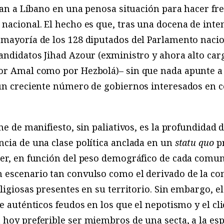
ejan a Líbano en una penosa situación para hacer fr
nacional. El hecho es que, tras una docena de inten
mayoría de los 128 diputados del Parlamento nacion
andidatos Jihad Azour (exministro y ahora alto car
or Amal como por Hezbolá)– sin que nada apunte a 
 un creciente número de gobiernos interesados en c
ne de manifiesto, sin paliativos, es la profundidad d
cia de una clase política anclada en un
statu quo
pr
er, en función del peso demográfico de cada comun
 escenario tan convulso como el derivado de la co
eligiosas presentes en su territorio. Sin embargo, e
de auténticos feudos en los que el nepotismo y el c
hoy preferible ser miembros de una secta, a la es