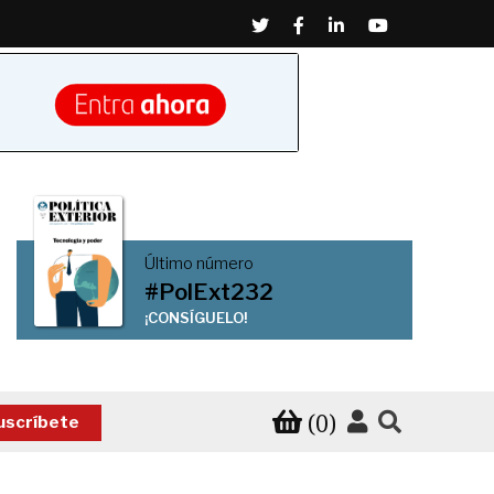
Twitter
Facebook
Linkedin
Youtube
Último número
#PolExt232
¡CONSÍGUELO!
(0)
uscríbete