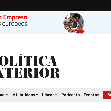
Podcasts
Eventos
S
nal
Afkar-Ideas
Libros