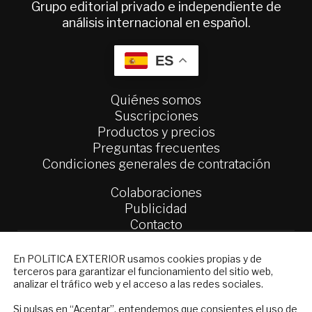
Grupo editorial privado e independiente de
análisis internacional en español.
ES
Quiénes somos
Suscripciones
Productos y precios
Preguntas frecuentes
Condiciones generales de contratación
Colaboraciones
Publicidad
Contacto
Política Exterior
NEWSLETTER
En POLíTICA EXTERIOR usamos cookies propias y de
Informe Semanal de Política Exterior
terceros para garantizar el funcionamiento del sitio web,
Suscríbase a nuestro boletín electrónico y
analizar el tráfico web y el acceso a las redes sociales.
Afkar/Ideas
reciba en su correo el mejor análisis
internacional en español.
Si pulsas en “Aceptar”, entendemos que consientes el uso de