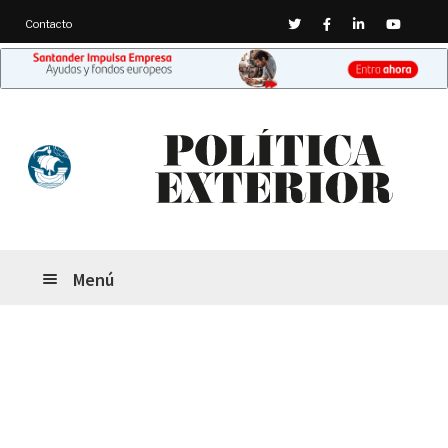
Twitter
Facebook
Linkedin
Youtub
Contacto
Ir
Ir
a
al
la
contenido
navegación
Menú