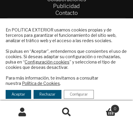
Publicidad
Contacto
Política Exterior
NEWSLETTER
En POLíTICA EXTERIOR usamos cookies propias y de
Informe Semanal de Política Exterior
terceros para garantizar el funcionamiento del sitio web,
Suscríbase a nuestro boletín electrónico y
Afkar/Ideas
analizar el tráfico web y el acceso a las redes sociales.
reciba en su correo el mejor análisis
© 2026 - Fundación Análisis de Política
internacional en español.
Si pulsas en “Aceptar”, entendemos que consientes el uso de
cookies. Si deseas adaptar su configuración o rechazarlas,
Exterior. Todos los derechos reservados
Aviso
pulsa en “
Configuración cookies
” y selecciona el tipo de
Legal
|
Política de Privacidad y de Cookies
cookies que deseas desactivar.
ENVIAR
Para más información, te invitamos a consultar
nuestra
Política de Cookies
.
Checkbox
He leído y acepto los
Términos y la
Financiado por el Programa KIT Digital. Plan de
acepto
política de privacidad
Aceptar
Rechazar
Configurar
Recuperación, Transformación y Resiliencia de
la
España Next Generation EU.​​
política
0
de
Buscar
Buscar
Declaración de accesibilidad
privacidad
por: