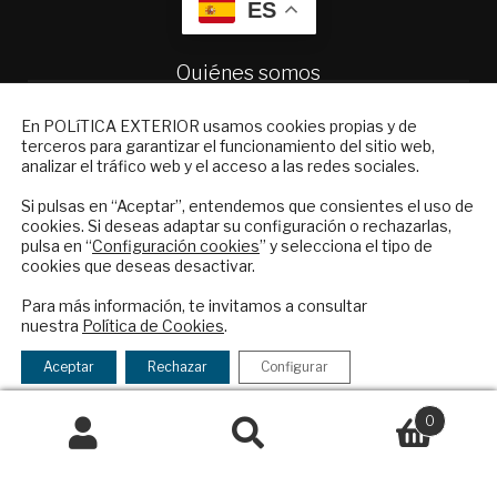
ES
Quiénes somos
Suscripciones
NEWSLETTER
Productos y precios
En POLíTICA EXTERIOR usamos cookies propias y de
terceros para garantizar el funcionamiento del sitio web,
Preguntas frecuentes
Suscríbase a nuestro boletín electrónico y
analizar el tráfico web y el acceso a las redes sociales.
Condiciones generales de contratación
reciba en su correo el mejor análisis
internacional en español.
Si pulsas en “Aceptar”, entendemos que consientes el uso de
Colaboraciones
cookies. Si deseas adaptar su configuración o rechazarlas,
Publicidad
pulsa en “
Configuración cookies
” y selecciona el tipo de
cookies que deseas desactivar.
Contacto
ENVIAR
Para más información, te invitamos a consultar
Política Exterior
nuestra
Política de Cookies
.
Checkbox
He leído y acepto los
Términos y la
Informe Semanal de Política Exterior
acepto
política de privacidad
Afkar/Ideas
Aceptar
Rechazar
Configurar
la
© 2026 - Fundación Análisis de Política
política
0
Exterior. Todos los derechos reservados
Aviso
de
Buscar
Buscar
Legal
|
Política de Privacidad y de Cookies
privacidad
por: