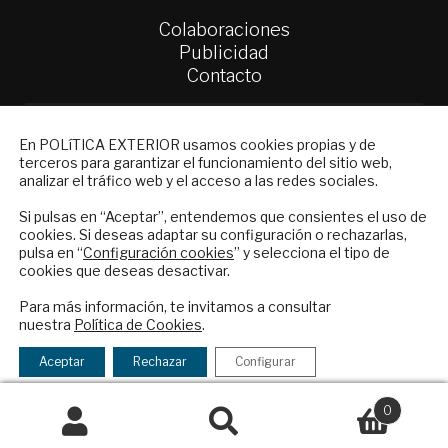
Colaboraciones
Publicidad
Contacto
Política Exterior
NEWSLETTER
Informe Semanal de Política Exterior
En POLíTICA EXTERIOR usamos cookies propias y de
Afkar/Ideas
terceros para garantizar el funcionamiento del sitio web,
Suscríbase a nuestro boletín electrónico y
analizar el tráfico web y el acceso a las redes sociales.
reciba en su correo el mejor análisis
© 2026 - Fundación Análisis de Política
internacional en español.
Si pulsas en “Aceptar”, entendemos que consientes el uso de
Exterior. Todos los derechos reservados
Aviso
cookies. Si deseas adaptar su configuración o rechazarlas,
Legal
|
Política de Privacidad y de Cookies
pulsa en “
Configuración cookies
” y selecciona el tipo de
cookies que deseas desactivar.
ENVIAR
Para más información, te invitamos a consultar
nuestra
Política de Cookies
.
Financiado por el Programa KIT Digital. Plan de
Checkbox
He leído y acepto los
Términos y la
Recuperación, Transformación y Resiliencia de
acepto
política de privacidad
Aceptar
Rechazar
Configurar
España Next Generation EU.​​
la
política
0
Declaración de accesibilidad
de
Buscar
Buscar