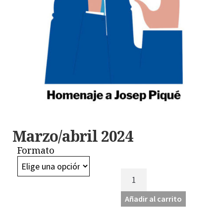
Marzo/abril 2024
Formato
Marzo/abril
2024
cantidad
Añadir al carrito