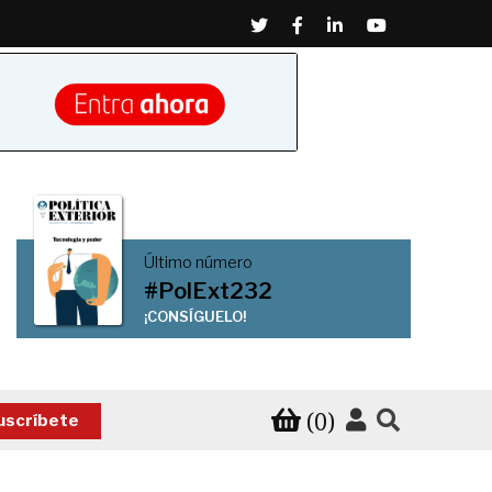
Twitter
Facebook
Linkedin
Youtube
Último número
#PolExt232
¡CONSÍGUELO!
(0)
uscríbete