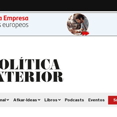
Podcasts
Eventos
S
nal
Afkar-Ideas
Libros