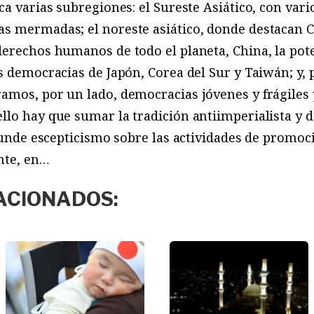
ca varias subregiones: el Sureste Asiático, con var
s mermadas; el noreste asiático, donde destacan Co
erechos humanos de todo el planeta, China, la pot
s democracias de Japón, Corea del Sur y Taiwán; y, 
mos, por un lado, democracias jóvenes y frágiles y
lo hay que sumar la tradición antiimperialista y d
nfunde escepticismo sobre las actividades de promo
nte, en…
ACIONADOS: