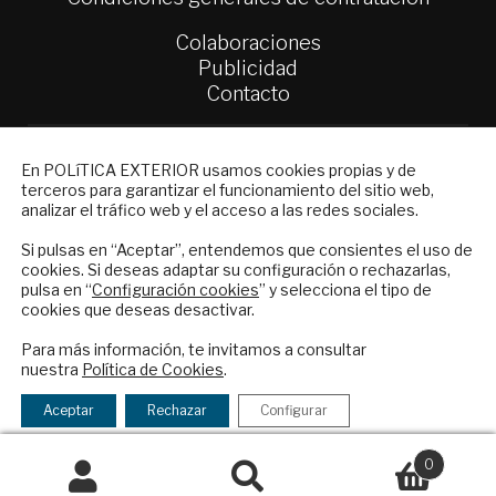
Colaboraciones
Publicidad
Contacto
Política Exterior
NEWSLETTER
Informe Semanal de Política Exterior
En POLíTICA EXTERIOR usamos cookies propias y de
Afkar/Ideas
terceros para garantizar el funcionamiento del sitio web,
Suscríbase a nuestro boletín electrónico y
analizar el tráfico web y el acceso a las redes sociales.
reciba en su correo el mejor análisis
© 2026 - Fundación Análisis de Política
internacional en español.
Si pulsas en “Aceptar”, entendemos que consientes el uso de
Exterior. Todos los derechos reservados
Aviso
cookies. Si deseas adaptar su configuración o rechazarlas,
Legal
|
Política de Privacidad y de Cookies
pulsa en “
Configuración cookies
” y selecciona el tipo de
cookies que deseas desactivar.
ENVIAR
Para más información, te invitamos a consultar
nuestra
Política de Cookies
.
Financiado por el Programa KIT Digital. Plan de
Checkbox
He leído y acepto los
Términos y la
Recuperación, Transformación y Resiliencia de
acepto
política de privacidad
Aceptar
Rechazar
Configurar
España Next Generation EU.​​
la
política
0
Declaración de accesibilidad
de
Buscar
Buscar