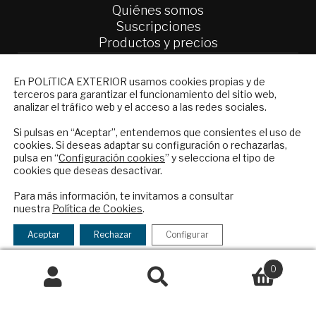
Quiénes somos
Suscripciones
Productos y precios
Preguntas frecuentes
Condiciones generales de contratación
NEWSLETTER
En POLíTICA EXTERIOR usamos cookies propias y de
terceros para garantizar el funcionamiento del sitio web,
Suscríbase a nuestro boletín electrónico y
Colaboraciones
analizar el tráfico web y el acceso a las redes sociales.
reciba en su correo el mejor análisis
Publicidad
internacional en español.
Si pulsas en “Aceptar”, entendemos que consientes el uso de
Contacto
cookies. Si deseas adaptar su configuración o rechazarlas,
pulsa en “
Configuración cookies
” y selecciona el tipo de
Política Exterior
cookies que deseas desactivar.
Informe Semanal de Política Exterior
ENVIAR
Para más información, te invitamos a consultar
Afkar/Ideas
nuestra
Política de Cookies
.
Checkbox
He leído y acepto los
Términos y la
© 2026 - Fundación Análisis de Política
acepto
política de privacidad
Aceptar
Rechazar
Configurar
Exterior. Todos los derechos reservados
Aviso
la
Legal
|
Política de Privacidad y de Cookies
política
0
de
Buscar
Buscar
privacidad
por: