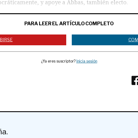
cráticamente, y apoye a Abbas, también electo.
PARA LEER EL ARTÍCULO COMPLETO
BIRSE
COM
¿Ya eres suscriptor?
Inicia sesión
ña.