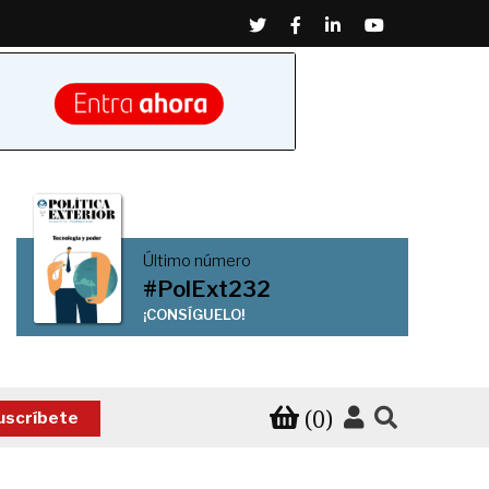
Twitter
Facebook
Linkedin
Youtube
Último número
#PolExt232
¡CONSÍGUELO!
(0)
uscríbete