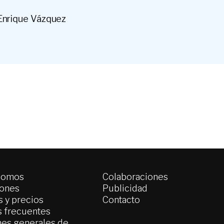
Enrique Vázquez
somos
Colaboraciones
iones
Publicidad
 y precios
Contacto
s frecuentes
es generales de