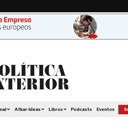
Podcasts
Eventos
S
nal
Afkar-Ideas
Libros