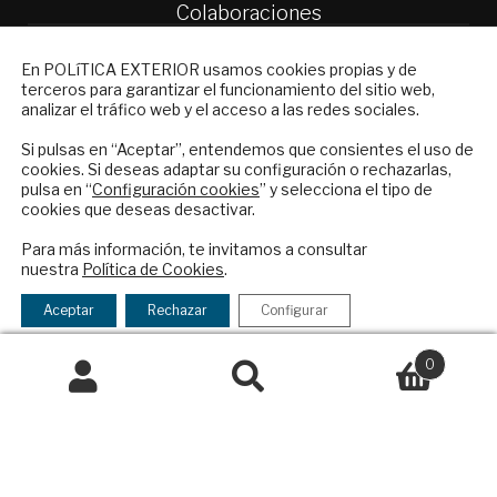
Colaboraciones
Publicidad
NEWSLETTER
Contacto
En POLíTICA EXTERIOR usamos cookies propias y de
terceros para garantizar el funcionamiento del sitio web,
Suscríbase a nuestro boletín electrónico y
Política Exterior
analizar el tráfico web y el acceso a las redes sociales.
reciba en su correo el mejor análisis
Informe Semanal de Política Exterior
internacional en español.
Si pulsas en “Aceptar”, entendemos que consientes el uso de
Afkar/Ideas
cookies. Si deseas adaptar su configuración o rechazarlas,
pulsa en “
Configuración cookies
” y selecciona el tipo de
© 2026 - Fundación Análisis de Política
cookies que deseas desactivar.
Exterior. Todos los derechos reservados
Aviso
ENVIAR
Para más información, te invitamos a consultar
Legal
|
Política de Privacidad y de Cookies
nuestra
Política de Cookies
.
Checkbox
He leído y acepto los
Términos y la
acepto
política de privacidad
Aceptar
Rechazar
Configurar
la
Financiado por el Programa KIT Digital. Plan de
política
0
Recuperación, Transformación y Resiliencia de
de
Buscar
Buscar
España Next Generation EU.​​
privacidad
por:
Declaración de accesibilidad