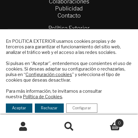
Colaboraciones
Publicidad
Contacto
Política Exterior
Informe Semanal de Política Exterior
NEWSLETTER
En POLíTICA EXTERIOR usamos cookies propias y de
Afkar/Ideas
terceros para garantizar el funcionamiento del sitio web,
Suscríbase a nuestro boletín electrónico y
analizar el tráfico web y el acceso a las redes sociales.
© 2026 - Fundación Análisis de Política
reciba en su correo el mejor análisis
Exterior. Todos los derechos reservados
Aviso
internacional en español.
Si pulsas en “Aceptar”, entendemos que consientes el uso de
Legal
|
Política de Privacidad y de Cookies
cookies. Si deseas adaptar su configuración o rechazarlas,
pulsa en “
Configuración cookies
” y selecciona el tipo de
cookies que deseas desactivar.
ENVIAR
Para más información, te invitamos a consultar
Financiado por el Programa KIT Digital. Plan de
nuestra
Política de Cookies
.
Checkbox
He leído y acepto los
Términos y la
Recuperación, Transformación y Resiliencia de
acepto
política de privacidad
Aceptar
Rechazar
Configurar
España Next Generation EU.​​
la
política
0
Declaración de accesibilidad
de
Buscar
Buscar
privacidad
por: