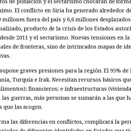
os de población y el sectarismo chocarán de forma
ximo. El conflicto en Siria ha generado alrededor d
 millones fuera del país y 6,6 millones desplazados 
alizado, producto de la crisis de los Estados autori
desde 2011 y el sectarismo. Nuevas tensiones en la
les de fronteras, sino de intrincados mapas de id
ivas.
s supone graves presiones para la región. El 95% de 
nia, Turquía e Irak. Necesitan recursos básicos qu
 alimentos); financieros; e infraestructuras (viviend
las guerras, más personas se sumarán a las que 
s que las acogen.
rma las diferencias en conflictos, complicará la p
ugiados de diferentes identidades en Estados que ti