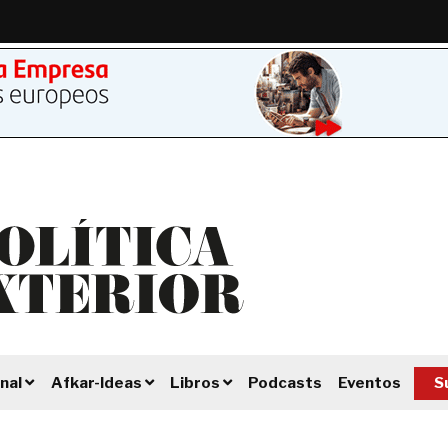
Podcasts
Eventos
S
nal
Afkar-Ideas
Libros