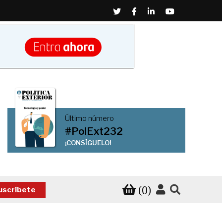
Twitter
Facebook
Linkedin
Youtube
Último número
#PolExt232
¡CONSÍGUELO!
(0)
uscríbete