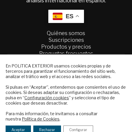
análisis internacional en español.
ES
Quiénes somos
Suscripciones
Productos y precios
Preguntas frecuentes
Condiciones generales de contratación
NEWSLETTER
En POLíTICA EXTERIOR usamos cookies propias y de
terceros para garantizar el funcionamiento del sitio web,
Colaboraciones
Suscríbase a nuestro boletín electrónico y
analizar el tráfico web y el acceso a las redes sociales.
Publicidad
reciba en su correo el mejor análisis
Contacto
internacional en español.
Si pulsas en “Aceptar”, entendemos que consientes el uso de
cookies. Si deseas adaptar su configuración o rechazarlas,
Política Exterior
pulsa en “
Configuración cookies
” y selecciona el tipo de
cookies que deseas desactivar.
Informe Semanal de Política Exterior
ENVIAR
Afkar/Ideas
Para más información, te invitamos a consultar
nuestra
Política de Cookies
.
Checkbox
He leído y acepto los
Términos y la
© 2026 - Fundación Análisis de Política
acepto
política de privacidad
Exterior. Todos los derechos reservados
Aviso
Aceptar
Rechazar
Configurar