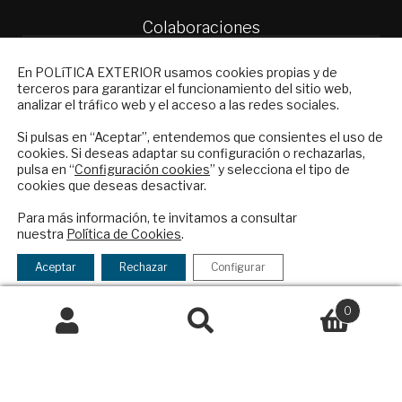
Colaboraciones
Publicidad
NEWSLETTER
Contacto
En POLíTICA EXTERIOR usamos cookies propias y de
terceros para garantizar el funcionamiento del sitio web,
Suscríbase a nuestro boletín electrónico y
Política Exterior
analizar el tráfico web y el acceso a las redes sociales.
reciba en su correo el mejor análisis
Informe Semanal de Política Exterior
internacional en español.
Si pulsas en “Aceptar”, entendemos que consientes el uso de
Afkar/Ideas
cookies. Si deseas adaptar su configuración o rechazarlas,
pulsa en “
Configuración cookies
” y selecciona el tipo de
© 2026 - Fundación Análisis de Política
cookies que deseas desactivar.
Exterior. Todos los derechos reservados
Aviso
ENVIAR
Para más información, te invitamos a consultar
Legal
|
Política de Privacidad y de Cookies
nuestra
Política de Cookies
.
Checkbox
He leído y acepto los
Términos y la
acepto
política de privacidad
Aceptar
Rechazar
Configurar
la
Financiado por el Programa KIT Digital. Plan de
política
0
Recuperación, Transformación y Resiliencia de
de
Buscar
Buscar
España Next Generation EU.​​
privacidad
por:
Declaración de accesibilidad