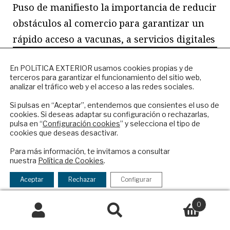
Puso de manifiesto la importancia de reducir
obstáculos al comercio para garantizar un
rápido acceso a vacunas, a servicios digitales
o alimentos, por mencionar algunos. Pero
NEWSLETTER
En POLíTICA EXTERIOR usamos cookies propias y de
también generó un debate en muchos países
terceros para garantizar el funcionamiento del sitio web,
Suscríbase a nuestro boletín electrónico y
sobre la dependencia excesiva de países
analizar el tráfico web y el acceso a las redes sociales.
reciba en su correo el mejor análisis
terceros para suministros esenciales como
internacional en español.
Si pulsas en “Aceptar”, entendemos que consientes el uso de
cookies. Si deseas adaptar su configuración o rechazarlas,
equipamientos médicos o materias primas.
pulsa en “
Configuración cookies
” y selecciona el tipo de
cookies que deseas desactivar.
Comenzó entonces a hablarse de relocalizar
ENVIAR
la producción y de la resiliencia de las
Para más información, te invitamos a consultar
nuestra
Política de Cookies
.
cadenas de producción.
Checkbox
He leído y acepto los
Términos y la
acepto
política de privacidad
Aceptar
Rechazar
Configurar
la
La invasión de Ucrania por Rusia ha
política
0
acelerado muchas de estas tendencias. La
de
Buscar
Buscar
principal de ellas, la preocupación de la
privacidad
por: