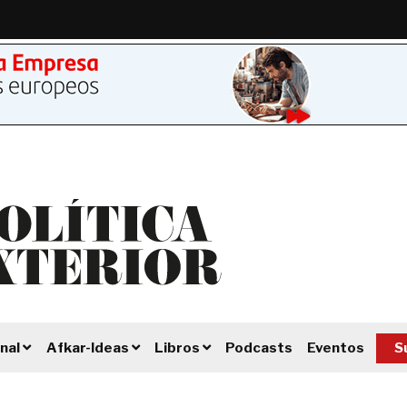
Podcasts
Eventos
S
nal
Afkar-Ideas
Libros