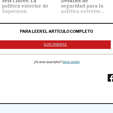
Seis Claves: La
Desafíos de
política exterior de
seguridad para la
Superman
política exterior
de…
PARA LEER EL ARTÍCULO COMPLETO
SUSCRIBIRSE
¿Ya eres suscriptor?
Inicia sesión