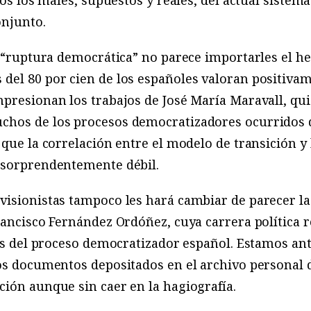
dos los males, supuestos y reales, del actual sistema 
onjunto.
a “ruptura democrática” no parece importarles el h
el 80 por cien de los españoles valoran positivame
presionan los trabajos de José María Maravall, quie
hos de los procesos democratizadores ocurridos d
 que la correlación entre el modelo de transición y 
 sorprendentemente débil.
isionistas tampoco les hará cambiar de parecer la 
Francisco Fernández Ordóñez, cuya carrera política
ros del proceso democratizador español. Estamos ant
os documentos depositados en el archivo personal d
ión aunque sin caer en la hagiografía.