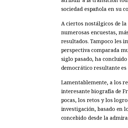
atribuir a la transición to
sociedad española en su c
A ciertos nostálgicos de l
numerosas encuestas, más d
resultados. Tampoco les im
perspectiva comparada muc
siglo pasado, ha concluido
democrático resultante es
Lamentablemente, a los rev
interesante biografía de 
pocas, los retos y los log
investigación, basado en l
concebido desde la admirac