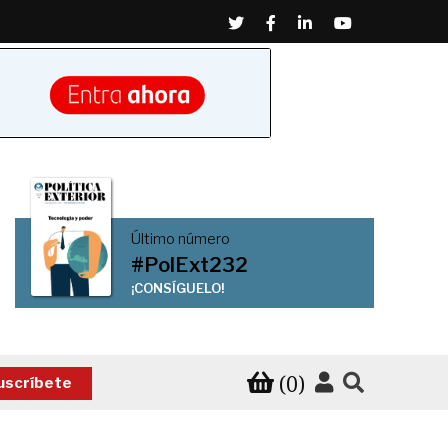
Twitter
Facebook
Linkedin
Youtube
Último número
#PolExt232
¡CONSÍGUELO!
(0)
uscríbete