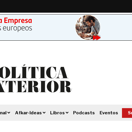
Podcasts
Eventos
S
nal
Afkar-Ideas
Libros