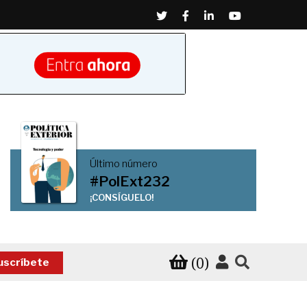
Twitter
Facebook
Linkedin
Youtube
Último número
#PolExt232
¡CONSÍGUELO!
(0)
uscríbete