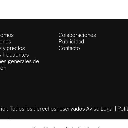
somos
Colaboraciones
iones
Publicidad
 y precios
Contacto
s frecuentes
es generales de
ión
erior. Todos los derechos reservados
Aviso Legal
|
Polí