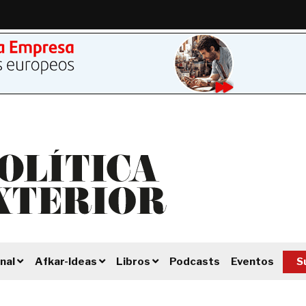
Podcasts
Eventos
S
nal
Afkar-Ideas
Libros