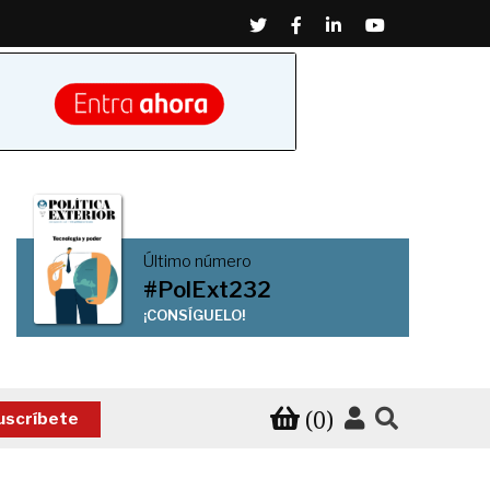
Twitter
Facebook
Linkedin
Youtube
Último número
#PolExt232
¡CONSÍGUELO!
(0)
uscríbete