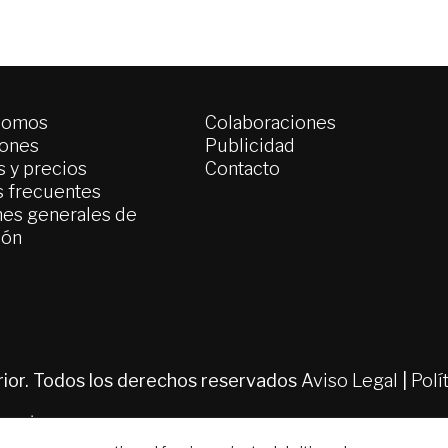
somos
Colaboraciones
iones
Publicidad
 y precios
Contacto
s frecuentes
es generales de
ión
erior. Todos los derechos reservados
Aviso Legal
|
Polí