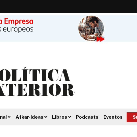
Podcasts
Eventos
S
nal
Afkar-Ideas
Libros