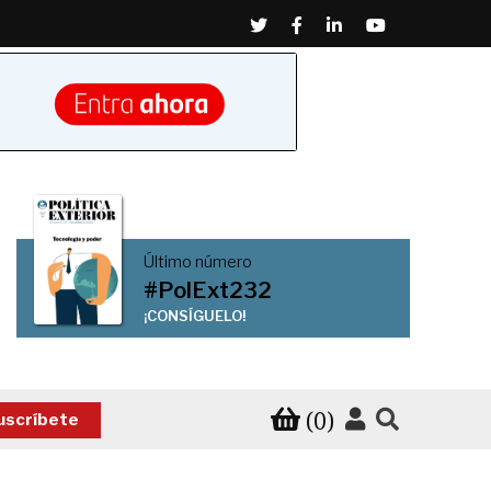
Twitter
Facebook
Linkedin
Youtube
Último número
#PolExt232
¡CONSÍGUELO!
(0)
uscríbete