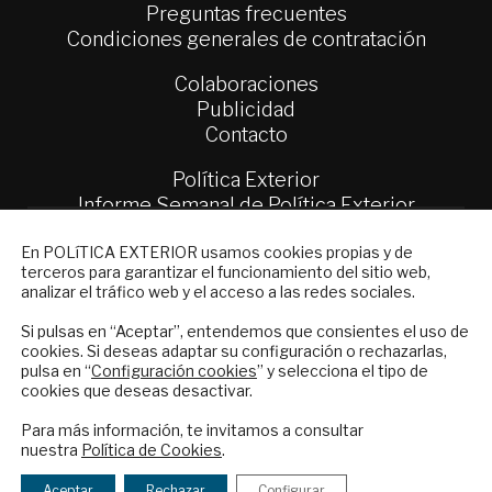
Preguntas frecuentes
Condiciones generales de contratación
Colaboraciones
Publicidad
Contacto
Política Exterior
Informe Semanal de Política Exterior
Afkar/Ideas
NEWSLETTER
En POLíTICA EXTERIOR usamos cookies propias y de
terceros para garantizar el funcionamiento del sitio web,
© 2026 - Fundación Análisis de Política
Suscríbase a nuestro boletín electrónico y
analizar el tráfico web y el acceso a las redes sociales.
Exterior. Todos los derechos reservados
Aviso
reciba en su correo el mejor análisis
Legal
|
Política de Privacidad y de Cookies
internacional en español.
Si pulsas en “Aceptar”, entendemos que consientes el uso de
cookies. Si deseas adaptar su configuración o rechazarlas,
pulsa en “
Configuración cookies
” y selecciona el tipo de
cookies que deseas desactivar.
ENVIAR
Financiado por el Programa KIT Digital. Plan de
Para más información, te invitamos a consultar
Recuperación, Transformación y Resiliencia de
nuestra
Política de Cookies
.
Checkbox
He leído y acepto los
Términos y la
España Next Generation EU.​​
acepto
política de privacidad
Aceptar
Rechazar
Configurar