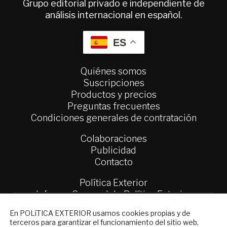
Grupo editorial privado e independiente de
análisis internacional en español.
ES
Quiénes somos
Suscripciones
Productos y precios
Preguntas frecuentes
Condiciones generales de contratación
Colaboraciones
Publicidad
Contacto
Política Exterior
Informe Semanal de Política Exterior
Afkar/Ideas
NEWSLETTER
En POLíTICA EXTERIOR usamos cookies propias y de
terceros para garantizar el funcionamiento del sitio web,
Suscríbase a nuestro boletín electrónico y
© 2026 - Fundación Análisis de Política