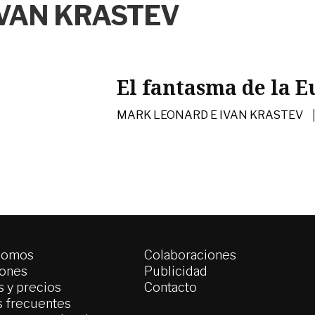
VAN KRASTEV
El fantasma de la 
MARK LEONARD E IVAN KRASTEV
somos
Colaboraciones
iones
Publicidad
 y precios
Contacto
s frecuentes