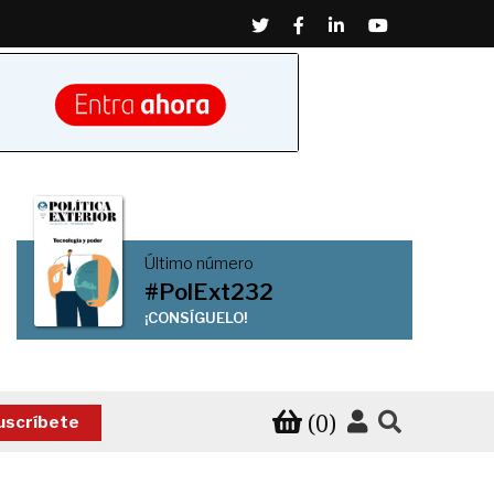
Twitter
Facebook
Linkedin
Youtube
Último número
#PolExt232
¡CONSÍGUELO!
(0)
uscríbete