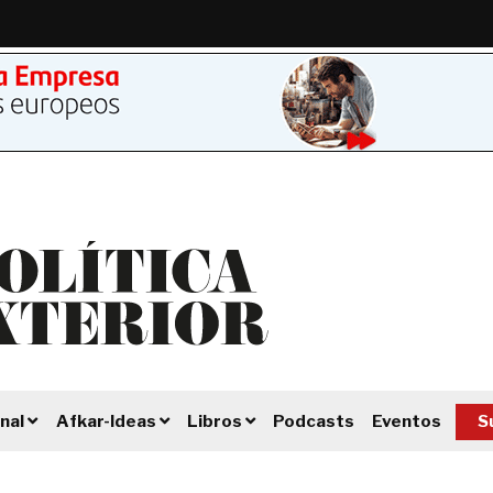
Podcasts
Eventos
S
nal
Afkar-Ideas
Libros