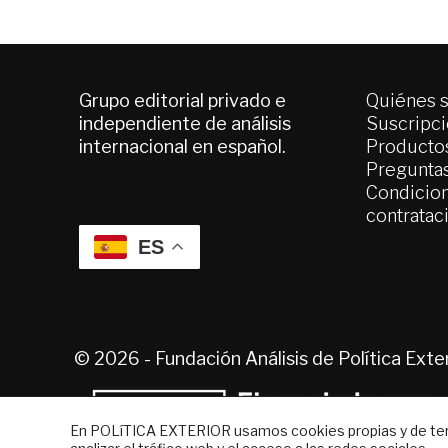
Grupo editorial privado e
Quiénes 
independiente de análisis
Suscripc
internacional en español.
Productos
Pregunta
Condicion
contratac
ES
© 2026 - Fundación Análisis de Política Ext
En POLíTICA EXTERIOR usamos cookies propias y de terce