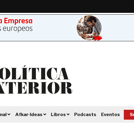
Podcasts
Eventos
S
nal
Afkar-Ideas
Libros