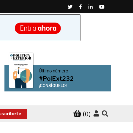
Twitter
Facebook
Linkedin
Youtube
Último número
#PolExt232
¡CONSÍGUELO!
(0)
uscríbete