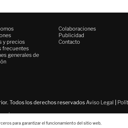
somos
Colaboraciones
iones
Publicidad
 y precios
Contacto
s frecuentes
es generales de
ión
erior. Todos los derechos reservados
Aviso Legal
|
Polí
ros para garantizar el funcionamiento del sitio web,