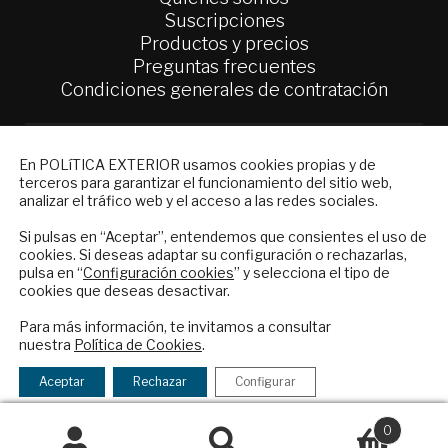
Suscripciones
Productos y precios
Preguntas frecuentes
Condiciones generales de contratación
Colaboraciones
Publicidad
NEWSLETTER
En POLíTICA EXTERIOR usamos cookies propias y de
Contacto
terceros para garantizar el funcionamiento del sitio web,
Suscríbase a nuestro boletín electrónico y
analizar el tráfico web y el acceso a las redes sociales.
reciba en su correo el mejor análisis
Política Exterior
internacional en español.
Si pulsas en “Aceptar”, entendemos que consientes el uso de
Informe Semanal de Política Exterior
cookies. Si deseas adaptar su configuración o rechazarlas,
Afkar/Ideas
pulsa en “
Configuración cookies
” y selecciona el tipo de
cookies que deseas desactivar.
© 2026 - Fundación Análisis de Política
ENVIAR
Exterior. Todos los derechos reservados
Aviso
Para más información, te invitamos a consultar
nuestra
Política de Cookies
.
Legal
|
Política de Privacidad y de Cookies
Checkbox
He leído y acepto los
Términos y la
acepto
política de privacidad
Aceptar
Rechazar
Configurar
la
política
0
Financiado por el Programa KIT Digital. Plan de