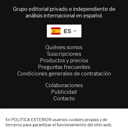
Grupo editorial privado e independiente de
análisis internacional en español.
ES
Quiénes somos
Suscripciones
Productos y precios
Preguntas frecuentes
Condiciones generales de contratación
Colaboraciones
Publicidad
Contacto
Política Exterior
Informe Semanal de Política Exterior
NEWSLETTER
En POLíTICA EXTERIOR usamos cookies propias y de
Afkar/Ideas
terceros para garantizar el funcionamiento del sitio web,
Suscríbase a nuestro boletín electrónico y