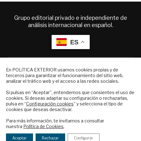
Grupo editorial privado e independiente de
análisis internacional en español.
ES
Quiénes somos
Suscripciones
NEWSLETTER
En POLíTICA EXTERIOR usamos cookies propias y de
Productos y precios
terceros para garantizar el funcionamiento del sitio web,
Suscríbase a nuestro boletín electrónico y
analizar el tráfico web y el acceso a las redes sociales.
Preguntas frecuentes
reciba en su correo el mejor análisis
Condiciones generales de contratación
internacional en español.
Si pulsas en “Aceptar”, entendemos que consientes el uso de
cookies. Si deseas adaptar su configuración o rechazarlas,
Colaboraciones
pulsa en “
Configuración cookies
” y selecciona el tipo de
Publicidad
cookies que deseas desactivar.
ENVIAR
Contacto
Para más información, te invitamos a consultar
nuestra
Política de Cookies
.
Política Exterior
Checkbox
He leído y acepto los
Términos y la
Informe Semanal de Política Exterior
acepto
política de privacidad
Aceptar
Rechazar
Configurar