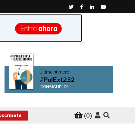
Twitter
Facebook
Linkedin
Youtube
Último número
#PolExt232
¡CONSÍGUELO!
(0)
uscríbete