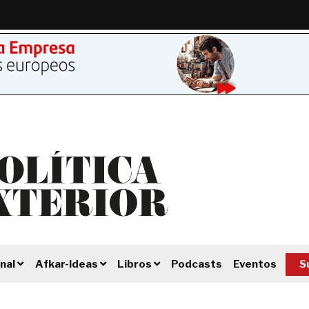
Podcasts
Eventos
S
nal
Afkar-Ideas
Libros