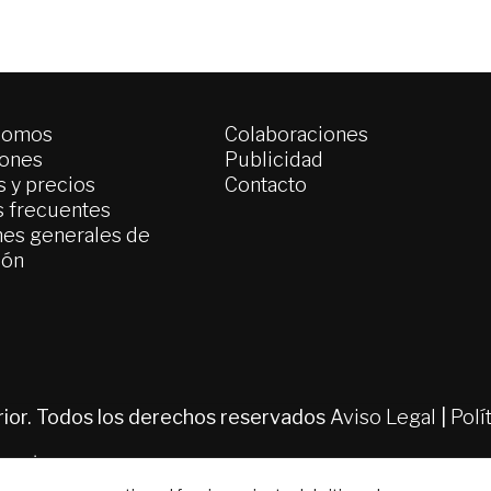
somos
Colaboraciones
iones
Publicidad
 y precios
Contacto
s frecuentes
es generales de
ión
erior. Todos los derechos reservados
Aviso Legal
|
Polí