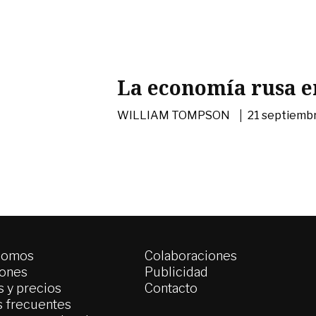
N
La economía rusa en
|
WILLIAM TOMPSON
21 septiemb
somos
Colaboraciones
iones
Publicidad
 y precios
Contacto
s frecuentes