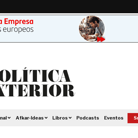
Podcasts
Eventos
S
nal
Afkar-Ideas
Libros