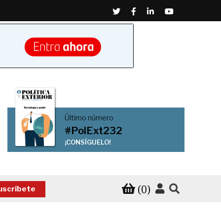
Twitter
Facebook
Linkedin
Youtube
Último número
#PolExt232
¡CONSÍGUELO!
(0)
uscríbete