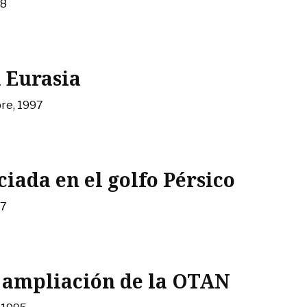
98
 Eurasia
re, 1997
iada en el golfo Pérsico
97
a ampliación de la OTAN