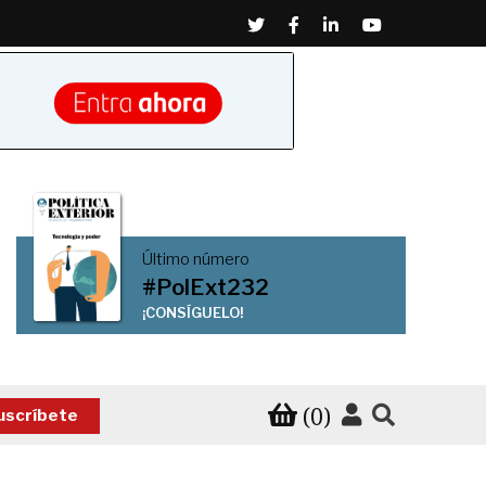
Twitter
Facebook
Linkedin
Youtube
Último número
#PolExt232
¡CONSÍGUELO!
(0)
uscríbete