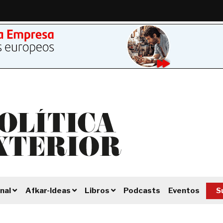
Podcasts
Eventos
S
nal
Afkar-Ideas
Libros