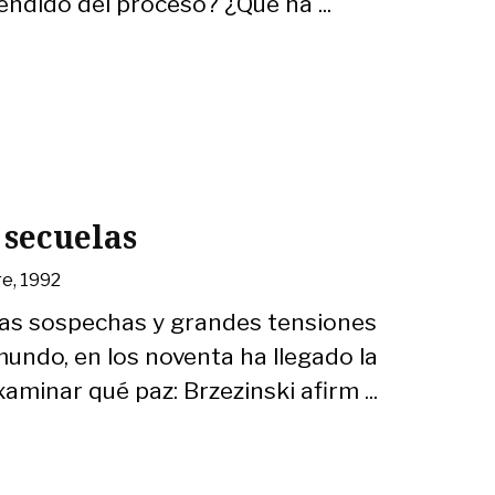
ndido del proceso? ¿Qué ha ...
 secuelas
re, 1992
as sospechas y grandes tensiones
undo, en los noventa ha llegado la
aminar qué paz: Brzezinski afirm ...