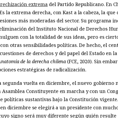
rechización extrema
del Partido Republicano. En Ch
Es la extrema derecha, con Kast a la cabeza, la que 
presiones más moderadas del sector. Su programa in
la eliminación del Instituto Nacional de Derechos Hu
ulguen con la totalidad de sus ideas, pero es cier
con otras sensibilidades políticas. De hecho, el ce
cuestiones de derechos y del papel del Estado en 
Anatomía de la derecha chilena
(FCE, 2020). Sin embar
iones estratégicas de radicalización.
a segunda vuelta en diciembre, el nuevo gobierno no
na Asamblea Constituyente en marcha y con un Con
de políticas sustantivas bajo la Constitución vigente
, en diciembre se elegirá a un presidente con much
uyo signo será muy diferente según quién resulte g