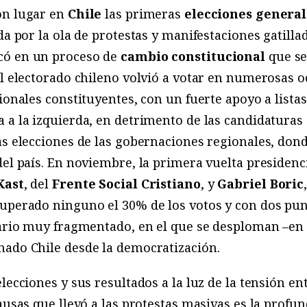
on lugar en
Chile
las primeras
elecciones general
da por la ola de protestas y manifestaciones gatill
có en un proceso de
cambio constitucional
que se
el electorado chileno volvió a votar en numerosas 
cionales constituyentes, con un fuerte apoyo a list
 a la izquierda, en detrimento de las candidaturas 
as elecciones de las gobernaciones regionales, dond
del país. En noviembre, la primera vuelta presidenc
Kast
, del
Frente Social Cristiano
, y
Gabriel Boric
uperado ninguno el 30% de los votos y con dos pun
nario muy fragmentado, en el que se desploman –en l
nado Chile desde la democratización.
lecciones y sus resultados a la luz de la tensión e
causas que llevó a las protestas masivas es la profu