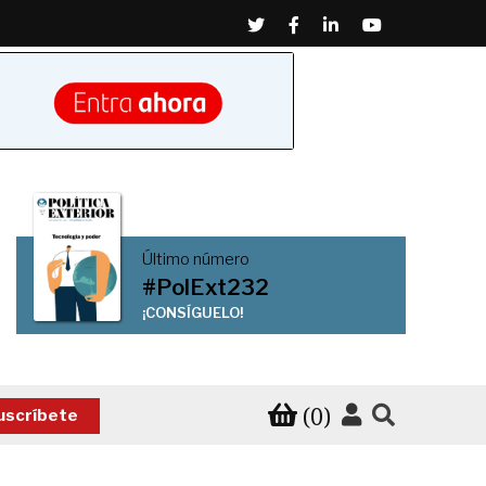
Twitter
Facebook
Linkedin
Youtube
Último número
#PolExt232
¡CONSÍGUELO!
(0)
uscríbete