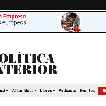
Podcasts
Eventos
S
nal
Afkar-Ideas
Libros