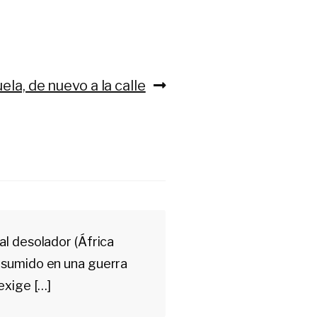
te:
la, de nuevo a la calle
al desolador (África
o sumido en una guerra
exige […]