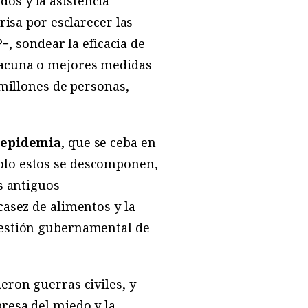
ados y la asistencia
risa por esclarecer las
?−, sondear la eficacia de
vacuna o mejores medidas
 millones de personas,
epidemia
, que se ceba en
olo estos se descomponen,
s antiguos
casez de alimentos y la
gestión gubernamental de
eron guerras civiles, y
resa del miedo y la