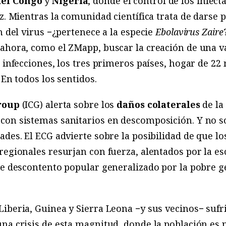
del Congo
y
Nigeria
, donde el control de los infect
z. Mientras la comunidad científica trata de darse p
n del virus −¿pertenece a la especie
Ebolavirus Zaire
 ahora, como el ZMapp, buscar la creación de una 
s infecciones, los tres primeros países, hogar de 22
 En todos los sentidos.
roup
(ICG) alerta sobre los
daños colaterales
de la
con sistemas sanitarios en descomposición. Y no s
ades. El ECG advierte sobre la posibilidad de que lo
regionales resurjan con fuerza, alentados por la es
 de descontento popular generalizado por la pobre 
iberia, Guinea y Sierra Leona −y sus vecinos− sufri
na crisis de esta magnitud, donde la población es p