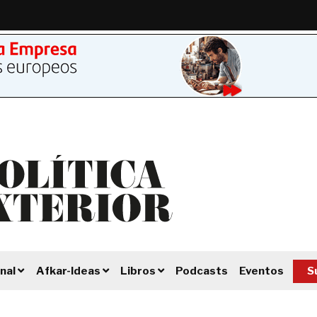
Podcasts
Eventos
S
nal
Afkar-Ideas
Libros