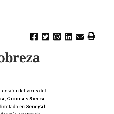
pobreza
xtensión del
virus del
ia
,
Guinea
y
Sierra
 limitada en
Senegal
,