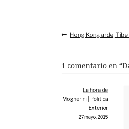
Anterior:
Hong Kong arde, Tíbe
Navegación
de
entradas
1 comentario en “
D
La hora de
Mogherini | Política
Exterior
27 mayo, 2015