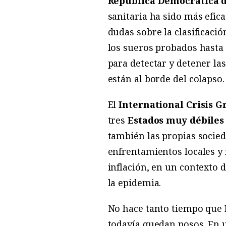
República Democrática 
sanitaria ha sido más efica
dudas sobre la clasificació
los sueros probados hasta
para detectar y detener la
están al borde del colapso.
El
International Crisis G
tres
Estados muy débiles
también las propias socied
enfrentamientos locales y 
inflación, en un contexto
la epidemia.
No hace tanto tiempo que L
todavía quedan posos. En u