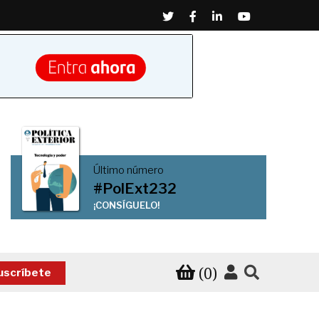
Twitter
Facebook
Linkedin
Youtube
Último número
#PolExt232
¡CONSÍGUELO!
(0)
uscríbete