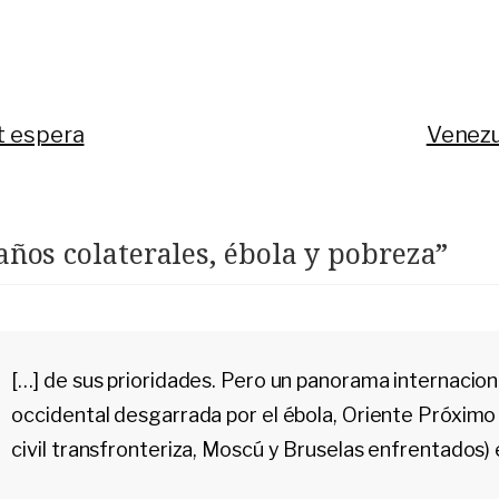
Siguien
t espera
Venezue
años colaterales, ébola y pobreza
”
[…] de sus prioridades. Pero un panorama internacion
occidental desgarrada por el ébola, Oriente Próxim
civil transfronteriza, Moscú y Bruselas enfrentados) 