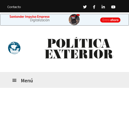
Twitter
Facebook
Linkedin
Youtub
Contacto
Ir
Ir
a
al
la
contenido
navegación
Menú