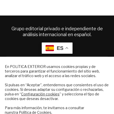
Grupo editorial privado e independiente de
análisis internacional en español.
ES
Quiénes somos
NEWSLETTER
En POLíTICA EXTERIOR usamos cookies propias y de
Suscripciones
terceros para garantizar el funcionamiento del sitio web,
Suscríbase a nuestro boletín electrónico y
Productos y precios
analizar el tráfico web y el acceso a las redes sociales.
reciba en su correo el mejor análisis
Preguntas frecuentes
internacional en español.
Si pulsas en “Aceptar”, entendemos que consientes el uso de
Condiciones generales de contratación
cookies. Si deseas adaptar su configuración o rechazarlas,
pulsa en “
Configuración cookies
” y selecciona el tipo de
Colaboraciones
cookies que deseas desactivar.
Publicidad
ENVIAR
Contacto
Para más información, te invitamos a consultar
nuestra
Política de Cookies
.