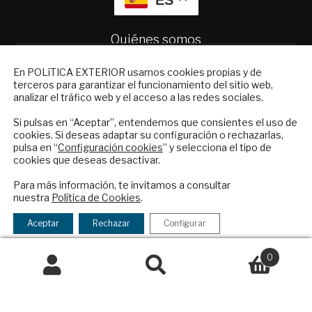
Quiénes somos
Suscripciones
NEWSLETTER
Productos y precios
En POLíTICA EXTERIOR usamos cookies propias y de
terceros para garantizar el funcionamiento del sitio web,
Preguntas frecuentes
Suscríbase a nuestro boletín electrónico y
analizar el tráfico web y el acceso a las redes sociales.
Condiciones generales de contratación
reciba en su correo el mejor análisis
internacional en español.
Si pulsas en “Aceptar”, entendemos que consientes el uso de
Colaboraciones
cookies. Si deseas adaptar su configuración o rechazarlas,
Publicidad
pulsa en “
Configuración cookies
” y selecciona el tipo de
cookies que deseas desactivar.
Contacto
ENVIAR
Para más información, te invitamos a consultar
Política Exterior
nuestra
Política de Cookies
.
Checkbox
He leído y acepto los
Términos y la
Informe Semanal de Política Exterior
acepto
política de privacidad
Afkar/Ideas
Aceptar
Rechazar
Configurar
la
© 2026 - Fundación Análisis de Política
política
0
Exterior. Todos los derechos reservados
Aviso
de
Buscar
Buscar
Legal
|
Política de Privacidad y de Cookies
privacidad
por: