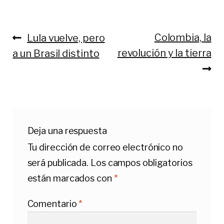
Anterior:
Siguiente:
Colombia, la
Lula vuelve, pero
Navegación
revolución y la tierra
a un Brasil distinto
de
entradas
Deja una respuesta
Tu dirección de correo electrónico no
será publicada.
Los campos obligatorios
están marcados con
*
Comentario
*