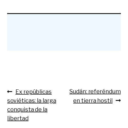
Anterior:
Siguiente:
Sudán: referéndum
Ex repúblicas
Navegación
soviéticas: la larga
en tierra hostil
de
conquista de la
entradas
libertad