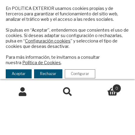
Colaboraciones
NEWSLETTER
En POLíTICA EXTERIOR usamos cookies propias y de
Publicidad
terceros para garantizar el funcionamiento del sitio web,
Suscríbase a nuestro boletín electrónico y
Contacto
analizar el tráfico web y el acceso a las redes sociales.
reciba en su correo el mejor análisis
internacional en español.
Si pulsas en “Aceptar”, entendemos que consientes el uso de
Política Exterior
cookies. Si deseas adaptar su configuración o rechazarlas,
Informe Semanal de Política Exterior
pulsa en “
Configuración cookies
” y selecciona el tipo de
Afkar/Ideas
cookies que deseas desactivar.
ENVIAR
© 2026 - Fundación Análisis de Política
Para más información, te invitamos a consultar
nuestra
Política de Cookies
.
Exterior. Todos los derechos reservados
Aviso
Checkbox
He leído y acepto los
Términos y la
Legal
|
Política de Privacidad y de Cookies
acepto
política de privacidad
Aceptar
Rechazar
Configurar
la
política
0
de
Buscar
Buscar
Financiado por el Programa KIT Digital. Plan de
privacidad
por:
Recuperación, Transformación y Resiliencia de
España Next Generation EU.​​
Declaración de accesibilidad