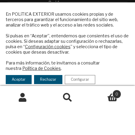
Quiénes somos
Suscripciones
NEWSLETTER
En POLíTICA EXTERIOR usamos cookies propias y de
Productos y precios
terceros para garantizar el funcionamiento del sitio web,
Suscríbase a nuestro boletín electrónico y
Preguntas frecuentes
analizar el tráfico web y el acceso a las redes sociales.
reciba en su correo el mejor análisis
Condiciones generales de contratación
internacional en español.
Si pulsas en “Aceptar”, entendemos que consientes el uso de
cookies. Si deseas adaptar su configuración o rechazarlas,
Colaboraciones
pulsa en “
Configuración cookies
” y selecciona el tipo de
Publicidad
cookies que deseas desactivar.
Contacto
ENVIAR
Para más información, te invitamos a consultar
nuestra
Política de Cookies
.
Política Exterior
Checkbox
He leído y acepto los
Términos y la
Informe Semanal de Política Exterior
acepto
política de privacidad
Aceptar
Rechazar
Configurar
Afkar/Ideas
la
política
0
© 2026 - Fundación Análisis de Política
de
Buscar
Buscar
Exterior. Todos los derechos reservados
Aviso
privacidad
por:
Legal
|
Política de Privacidad y de Cookies