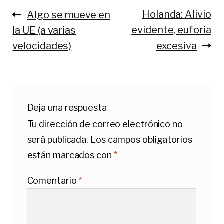
Anterior:
Siguiente:
Holanda: Alivio
Algo se mueve en
Navegación
evidente, euforia
la UE (a varias
de
velocidades)
excesiva
entradas
Deja una respuesta
Tu dirección de correo electrónico no
será publicada.
Los campos obligatorios
están marcados con
*
Comentario
*