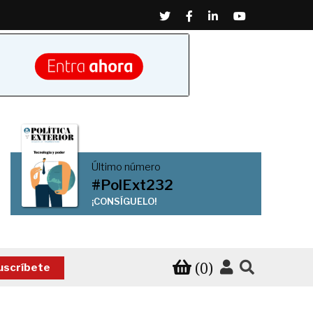
Twitter
Facebook
Linkedin
Youtube
Último número
#PolExt232
¡CONSÍGUELO!
(0)
uscríbete