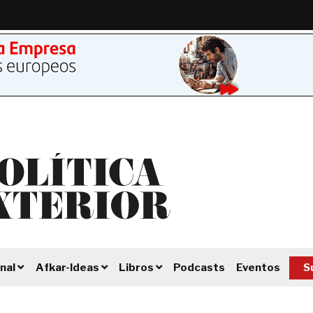
Podcasts
Eventos
S
nal
Afkar-Ideas
Libros