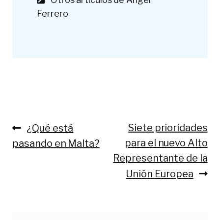
Ferrero
Anterior:
Siguiente:
Siete prioridades
¿Qué está
Navegación
para el nuevo Alto
pasando en Malta?
de
Representante de la
entradas
Unión Europea