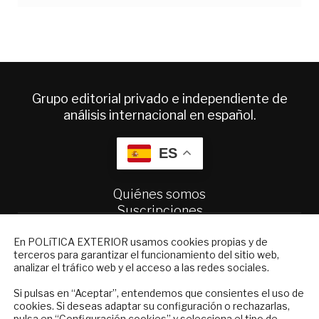
Grupo editorial privado e independiente de
análisis internacional en español.
ES
Quiénes somos
Suscripciones
Productos y precios
NEWSLETTER
Preguntas frecuentes
En POLíTICA EXTERIOR usamos cookies propias y de
terceros para garantizar el funcionamiento del sitio web,
Condiciones generales de contratación
Suscríbase a nuestro boletín electrónico y
analizar el tráfico web y el acceso a las redes sociales.
reciba en su correo el mejor análisis
Colaboraciones
internacional en español.
Si pulsas en “Aceptar”, entendemos que consientes el uso de
Publicidad
cookies. Si deseas adaptar su configuración o rechazarlas,
pulsa en “
Configuración cookies
” y selecciona el tipo de