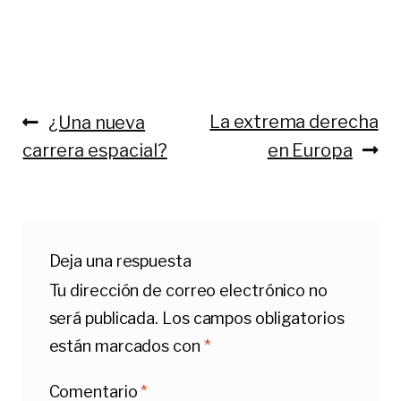
Anterior:
Siguiente:
La extrema derecha
¿Una nueva
Navegación
carrera espacial?
en Europa
de
entradas
Deja una respuesta
Tu dirección de correo electrónico no
será publicada.
Los campos obligatorios
están marcados con
*
Comentario
*