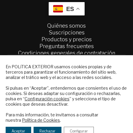
ES
Quiénes somos
Suscripciones
Productos y precios
Preguntas frecuentes
Condiciones generales de contratación
NEWSLETTER
Colaboraciones
En POLíTICA EXTERIOR usamos cookies propias y de
Publicidad
terceros para garantizar el funcionamiento del sitio web,
Suscríbase a nuestro boletín electrónico y
analizar el tráfico web y el acceso a las redes sociales.
Contacto
reciba en su correo el mejor análisis
internacional en español.
Si pulsas en “Aceptar”, entendemos que consientes el uso de
Política Exterior
cookies. Si deseas adaptar su configuración o rechazarlas,
Informe Semanal de Política Exterior
pulsa en “
Configuración cookies
” y selecciona el tipo de
Afkar/Ideas
cookies que deseas desactivar.
ENVIAR
Para más información, te invitamos a consultar
© 2026 - Fundación Análisis de Política
nuestra
Política de Cookies
.
Exterior. Todos los derechos reservados
Aviso
Checkbox
He leído y acepto los
Términos y la
Legal
|
Política de Privacidad y de Cookies
acepto
política de privacidad
Aceptar
Rechazar
Configurar