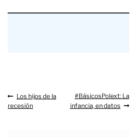
Anterior:
Siguiente:
#BásicosPolext: La
Los hijos de la
Navegación
recesión
infancia, en datos
de
entradas