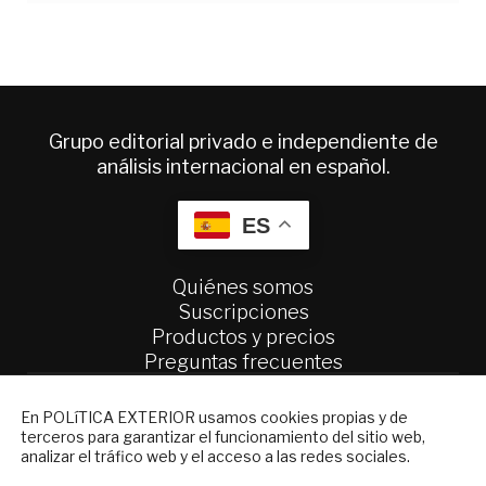
Grupo editorial privado e independiente de
análisis internacional en español.
ES
Quiénes somos
Suscripciones
Productos y precios
Preguntas frecuentes
Condiciones generales de contratación
NEWSLETTER
En POLíTICA EXTERIOR usamos cookies propias y de
Colaboraciones
terceros para garantizar el funcionamiento del sitio web,
Suscríbase a nuestro boletín electrónico y
Publicidad
analizar el tráfico web y el acceso a las redes sociales.
reciba en su correo el mejor análisis
Contacto