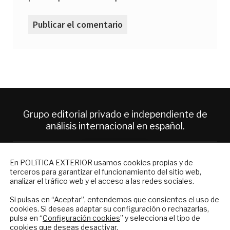
Grupo editorial privado e independiente de
análisis internacional en español.
ES
NEWSLETTER
En POLíTICA EXTERIOR usamos cookies propias y de
terceros para garantizar el funcionamiento del sitio web,
Suscríbase a nuestro boletín electrónico y
analizar el tráfico web y el acceso a las redes sociales.
Quiénes somos
reciba en su correo el mejor análisis
Suscripciones
internacional en español.
Si pulsas en “Aceptar”, entendemos que consientes el uso de
Productos y precios
cookies. Si deseas adaptar su configuración o rechazarlas,
Preguntas frecuentes
pulsa en “
Configuración cookies
” y selecciona el tipo de
cookies que deseas desactivar.