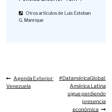
Otros artículos de Luis Esteban
G. Manrique
Anterior:
Siguiente:
#DataméricaGlobal:
Agenda Exterior:
Navegación
América Latina
Venezuela
de
sigue perdiendo
entradas
presencia
económica