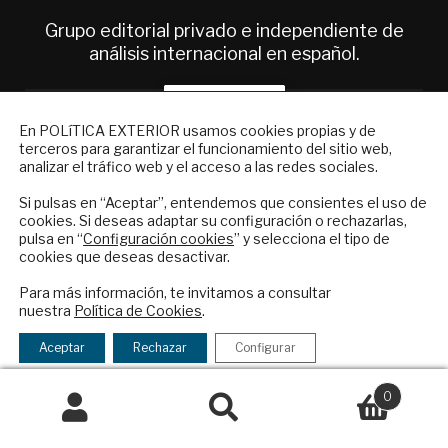
Grupo editorial privado e independiente de
análisis internacional en español.
ES
NEWSLETTER
En POLíTICA EXTERIOR usamos cookies propias y de
terceros para garantizar el funcionamiento del sitio web,
Suscríbase a nuestro boletín electrónico y
Quiénes somos
analizar el tráfico web y el acceso a las redes sociales.
reciba en su correo el mejor análisis
Suscripciones
internacional en español.
Si pulsas en “Aceptar”, entendemos que consientes el uso de
Productos y precios
cookies. Si deseas adaptar su configuración o rechazarlas,
Preguntas frecuentes
pulsa en “
Configuración cookies
” y selecciona el tipo de
Condiciones generales de contratación
cookies que deseas desactivar.
ENVIAR
Para más información, te invitamos a consultar
Colaboraciones
nuestra
Política de Cookies
.
Publicidad
Checkbox
He leído y acepto los
Términos y la
Contacto
acepto
política de privacidad
Aceptar
Rechazar
Configurar
la
Política Exterior
política
0
Informe Semanal de Política Exterior
de
Buscar
Buscar
Afkar/Ideas
privacidad
por: