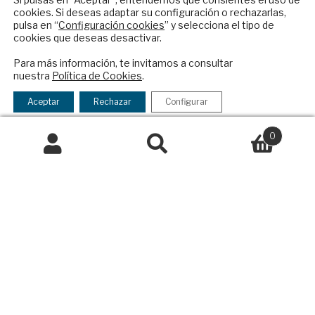
Publicidad
cookies. Si deseas adaptar su configuración o rechazarlas,
pulsa en “
Configuración cookies
” y selecciona el tipo de
Contacto
cookies que deseas desactivar.
ENVIAR
Política Exterior
Para más información, te invitamos a consultar
Informe Semanal de Política Exterior
nuestra
Política de Cookies
.
Checkbox
He leído y acepto los
Términos y la
Afkar/Ideas
acepto
política de privacidad
Aceptar
Rechazar
Configurar
la
© 2026 - Fundación Análisis de Política
política
Exterior. Todos los derechos reservados
Aviso
0
de
Legal
|
Política de Privacidad y de Cookies
Buscar
Buscar
privacidad
por:
Financiado por el Programa KIT Digital. Plan de
Recuperación, Transformación y Resiliencia de
España Next Generation EU.​​
Declaración de accesibilidad