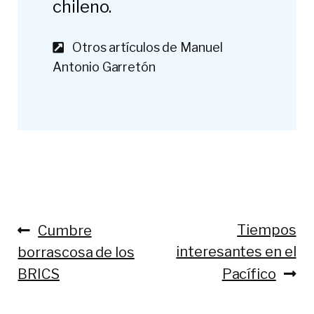
chileno.
Otros artículos de Manuel
Antonio Garretón
Anterior:
Siguiente:
Tiempos
Cumbre
Navegación
interesantes en el
borrascosa de los
de
BRICS
Pacífico
entradas