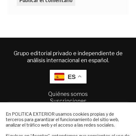
Grupo editorial privado e independiente de
análisis internacional en español.
ES
Quiénes somos
Suscripciones
Productos y precios
NEWSLETTER
En POLíTICA EXTERIOR usamos cookies propias y de
Preguntas frecuentes
terceros para garantizar el funcionamiento del sitio web,
Condiciones generales de contratación
Suscríbase a nuestro boletín electrónico y
analizar el tráfico web y el acceso a las redes sociales.
reciba en su correo el mejor análisis
Colaboraciones
internacional en español.
Si pulsas en “Aceptar”, entendemos que consientes el uso de