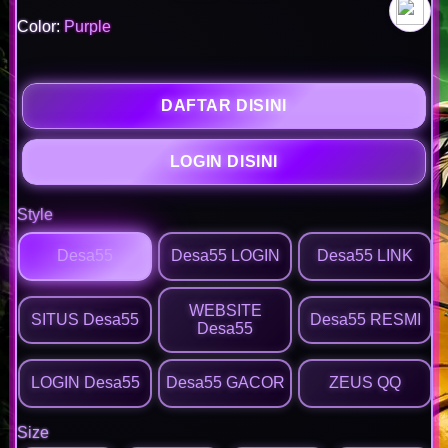
Color:
Purple
DAFTAR DISINI
LOGIN DISINI
Style
Desa55
Desa55 LOGIN
Desa55 LINK
WEBSITE
SITUS Desa55
Desa55 RESMI
Desa55
LOGIN Desa55
Desa55 GACOR
ZEUS QQ
Size