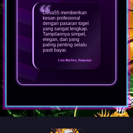
Desa55 memberikan
kesan profesional
dengan pasaran togel
yang sangat lengkap.
Tampilannya simpel,
elegan, dan yang
paling penting selalu
pasti bayar.
Lina Marlina, Denpasar