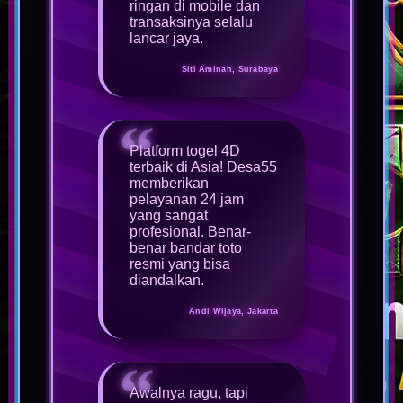
ringan di mobile dan
transaksinya selalu
lancar jaya.
Siti Aminah, Surabaya
Platform togel 4D
terbaik di Asia! Desa55
memberikan
pelayanan 24 jam
yang sangat
profesional. Benar-
benar bandar toto
resmi yang bisa
diandalkan.
Andi Wijaya, Jakarta
Awalnya ragu, tapi