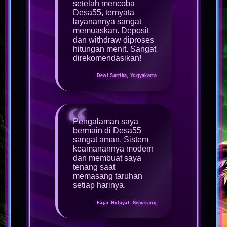
setelah mencoba
Desa55, ternyata
layanannya sangat
memuaskan. Deposit
dan withdraw diproses
hitungan menit. Sangat
direkomendasikan!
Dewi Sartika, Yogyakarta
Pengalaman saya
bermain di Desa55
sangat aman. Sistem
keamanannya modern
dan membuat saya
tenang saat
memasang taruhan
setiap harinya.
Fajar Hidayat, Semarang