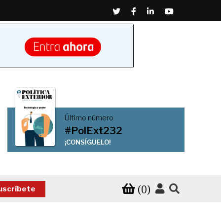
Twitter
Facebook
Linkedin
Youtube
Último número
#PolExt232
¡CONSÍGUELO!
(0)
uscríbete