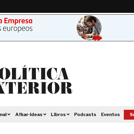
Podcasts
Eventos
S
nal
Afkar-Ideas
Libros